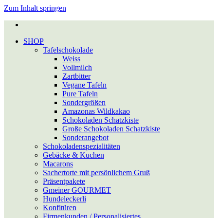
Zum Inhalt springen
SHOP
Tafel­schokolade
Weiss
Vollmilch
Zartbitter
Vegane Tafeln
Pure Tafeln
Sondergrößen
Amazonas Wildkakao
Schokoladen Schatzkiste
Große Schokoladen Schatzkiste
Sonderangebot
Schokoladen­spezialitäten
Gebäcke & Kuchen
Macarons
Sacher­torte mit per­sön­lichem Gruß
Präsent­pakete
Gmeiner GOURMET
Hundeleckerli
Konfitüren
Firmen­kunden / Per­so­na­li­sier­tes