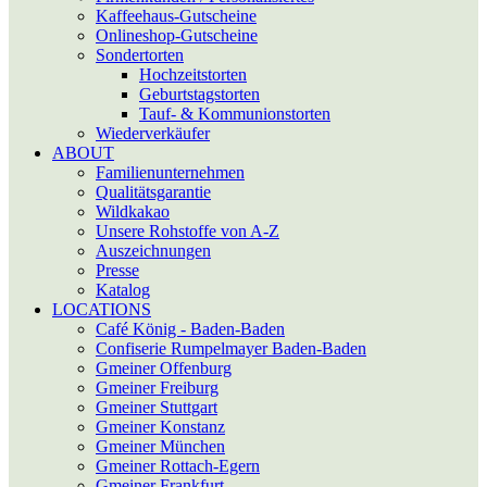
Kaffeehaus-Gutscheine
Onlineshop-Gutscheine
Sonder­torten
Hochzeitstorten
Geburtstagstorten
Tauf- & Kommunions­­torten
Wiederverkäufer
ABOUT
Familienunternehmen
Qualitätsgarantie
Wildkakao
Unsere Rohstoffe von A-Z
Auszeichnungen
Presse
Katalog
LOCATIONS
Café König - Baden-Baden
Confiserie Rumpelmayer Baden-Baden
Gmeiner Offenburg
Gmeiner Freiburg
Gmeiner Stuttgart
Gmeiner Konstanz
Gmeiner München
Gmeiner Rottach-Egern
Gmeiner Frankfurt