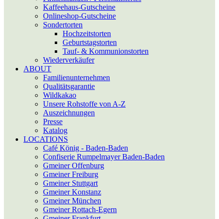
Kaffeehaus-Gutscheine
Onlineshop-Gutscheine
Sonder­torten
Hochzeitstorten
Geburtstagstorten
Tauf- & Kommunions­­torten
Wiederverkäufer
ABOUT
Familienunternehmen
Qualitätsgarantie
Wildkakao
Unsere Rohstoffe von A-Z
Auszeichnungen
Presse
Katalog
LOCATIONS
Café König - Baden-Baden
Confiserie Rumpelmayer Baden-Baden
Gmeiner Offenburg
Gmeiner Freiburg
Gmeiner Stuttgart
Gmeiner Konstanz
Gmeiner München
Gmeiner Rottach-Egern
Gmeiner Frankfurt