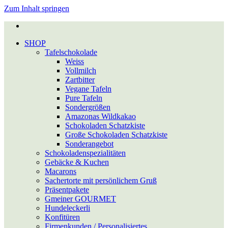
Zum Inhalt springen
SHOP
Tafel­schokolade
Weiss
Vollmilch
Zartbitter
Vegane Tafeln
Pure Tafeln
Sondergrößen
Amazonas Wildkakao
Schokoladen Schatzkiste
Große Schokoladen Schatzkiste
Sonderangebot
Schokoladen­spezialitäten
Gebäcke & Kuchen
Macarons
Sacher­torte mit per­sön­lichem Gruß
Präsent­pakete
Gmeiner GOURMET
Hundeleckerli
Konfitüren
Firmen­kunden / Per­so­na­li­sier­tes