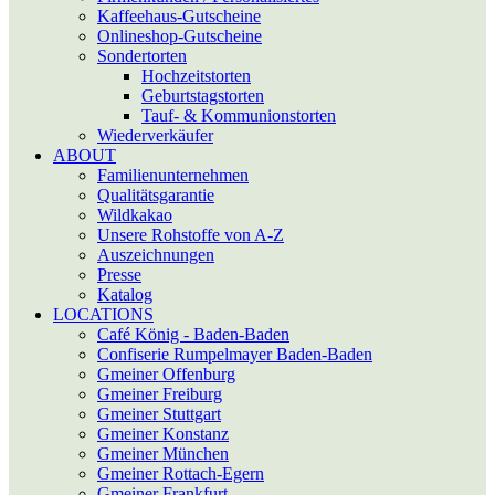
Kaffeehaus-Gutscheine
Onlineshop-Gutscheine
Sonder­torten
Hochzeitstorten
Geburtstagstorten
Tauf- & Kommunions­­torten
Wiederverkäufer
ABOUT
Familienunternehmen
Qualitätsgarantie
Wildkakao
Unsere Rohstoffe von A-Z
Auszeichnungen
Presse
Katalog
LOCATIONS
Café König - Baden-Baden
Confiserie Rumpelmayer Baden-Baden
Gmeiner Offenburg
Gmeiner Freiburg
Gmeiner Stuttgart
Gmeiner Konstanz
Gmeiner München
Gmeiner Rottach-Egern
Gmeiner Frankfurt