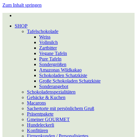
Zum Inhalt springen
SHOP
Tafel­schokolade
Weiss
Vollmilch
Zartbitter
Vegane Tafeln
Pure Tafeln
Sondergrößen
Amazonas Wildkakao
Schokoladen Schatzkiste
Große Schokoladen Schatzkiste
Sonderangebot
Schokoladen­spezialitäten
Gebäcke & Kuchen
Macarons
Sacher­torte mit per­sön­lichem Gruß
Präsent­pakete
Gmeiner GOURMET
Hundeleckerli
Konfitüren
Firmen­kunden / Per­so­na­li­sier­tes