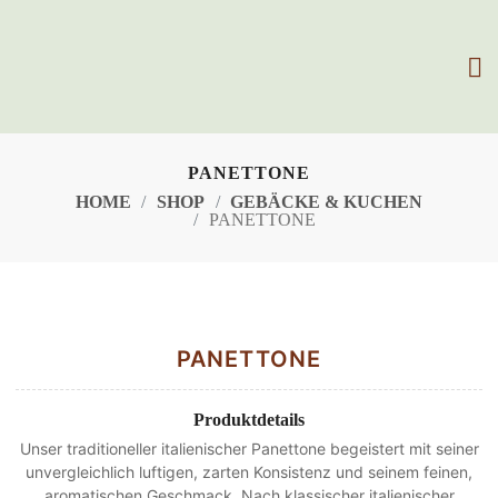
Zum Inhalt springen
Aktueller Katalog
PANETTONE
HOME
SHOP
GEBÄCKE & KUCHEN
PANETTONE
PANETTONE
Produktdetails
Unser traditioneller italienischer Panettone begeistert mit seiner
unvergleichlich luftigen, zarten Konsistenz und seinem feinen,
aromatischen Geschmack. Nach klassischer italienischer