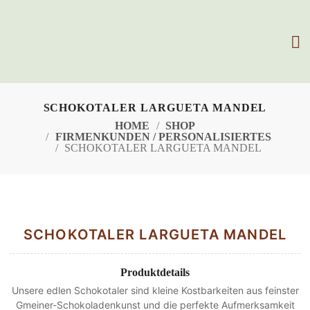
Zum Inhalt springen
Aktueller Katalog
SCHOKOTALER LARGUETA MANDEL
HOME
SHOP
FIRMEN­KUNDEN / PER­SO­NA­LI­SIER­TES
SCHOKOTALER LARGUETA MANDEL
SCHOKOTALER LARGUETA MANDEL
Produktdetails
Unsere edlen Schokotaler sind kleine Kostbarkeiten aus feinster
Gmeiner-Schokoladenkunst und die perfekte Aufmerksamkeit